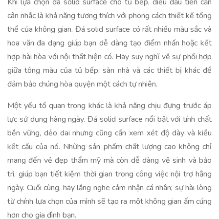
Khi lựa chọn đá solid surface cho tủ bếp, điều đầu tiên cần
cân nhắc là khả năng tương thích với phong cách thiết kế tổng
thể của không gian. Đá solid surface có rất nhiều màu sắc và
hoa văn đa dạng giúp bạn dễ dàng tạo điểm nhấn hoặc kết
hợp hài hòa với nội thất hiện có. Hãy suy nghĩ về sự phối hợp
giữa tông màu của tủ bếp, sàn nhà và các thiết bị khác để
đảm bảo chúng hòa quyện một cách tự nhiên.
Một yếu tố quan trọng khác là khả năng chịu đựng trước áp
lực sử dụng hàng ngày. Đá solid surface nổi bật với tính chất
bền vững, dẻo dai nhưng cũng cần xem xét độ dày và kiểu
kết cấu của nó. Những sản phẩm chất lượng cao không chỉ
mang đến vẻ đẹp thẩm mỹ mà còn dễ dàng vệ sinh và bảo
trì, giúp bạn tiết kiệm thời gian trong công việc nội trợ hằng
ngày. Cuối cùng, hãy lắng nghe cảm nhận cá nhân; sự hài lòng
từ chính lựa chọn của mình sẽ tạo ra một không gian ấm cúng
hơn cho gia đình bạn.