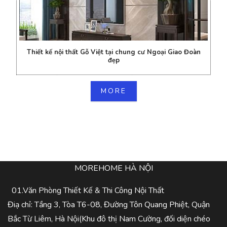
Thiết kế nội thất Gỗ Việt tại chung cư Ngoại Giao Đoàn
đẹp
MORE
MOREHOME HÀ NỘI
01.Văn Phòng Thiết Kế & Thi Công Nội Thất
Điạ chỉ: Tầng 3, Tòa T6-08, Đường Tôn Quang Phiệt, Quận
Bắc Từ Liêm, Hà Nội(Khu đô thị Nam Cường, đối diện chéo