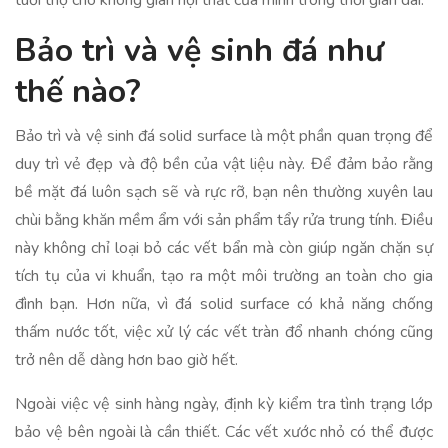
tuổi thọ cho không gian nội thất của mình trong thời gian dài.
Bảo trì và vệ sinh đá như
thế nào?
Bảo trì và vệ sinh đá solid surface là một phần quan trọng để
duy trì vẻ đẹp và độ bền của vật liệu này. Để đảm bảo rằng
bề mặt đá luôn sạch sẽ và rực rỡ, bạn nên thường xuyên lau
chùi bằng khăn mềm ẩm với sản phẩm tẩy rửa trung tính. Điều
này không chỉ loại bỏ các vết bẩn mà còn giúp ngăn chặn sự
tích tụ của vi khuẩn, tạo ra một môi trường an toàn cho gia
đình bạn. Hơn nữa, vì đá solid surface có khả năng chống
thấm nước tốt, việc xử lý các vết tràn đổ nhanh chóng cũng
trở nên dễ dàng hơn bao giờ hết.
Ngoài việc vệ sinh hàng ngày, định kỳ kiểm tra tình trạng lớp
bảo vệ bên ngoài là cần thiết. Các vết xước nhỏ có thể được