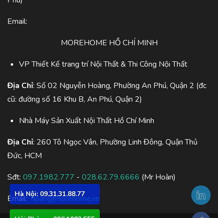
Email:
MOREHOME HỒ CHÍ MINH
VP Thiết Kế trang trí Nội Thất & Thi Công Nội Thất
Địa Chỉ
: Số 02 Nguyễn Hoàng, Phường An Phú, Quận 2 (đc
cũ: đường số 16 Khu B, An Phú, Quận 2)
Nhà Máy Sản Xuất Nội Thất Hồ Chí Minh
Địa Chỉ
: 260 Tô Ngọc Vân, Phường Linh Đông, Quận Thủ
Đức, HCM
Sđt:
097.1982.777
-
028.62.79.6666
(Mr Hoàn)
Hà Nội: 09.31.31.88.77
Email:
hoan@morehome.vn