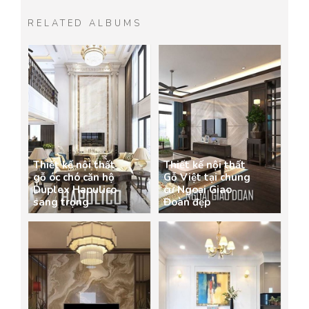
RELATED ALBUMS
Thiết kế nội thất
Thiết kế nội thất
gỗ óc chó căn hộ
Gỗ Việt tại chung
Duplex Hapulico
cư Ngoại Giao
sang trọng
Đoàn đẹp