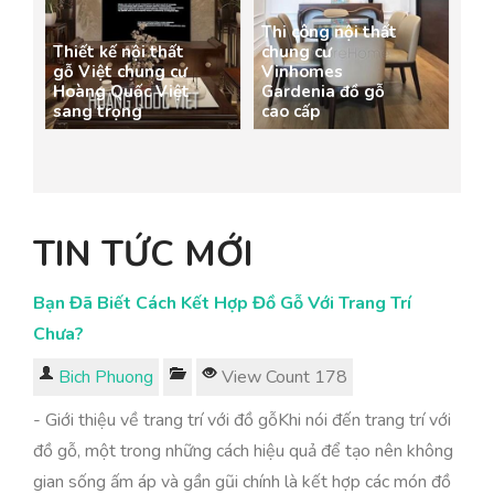
Thi công nội thất
Thiết kế nội thất
chung cư
gỗ Việt chung cư
Vinhomes
Hoàng Quốc Việt
Gardenia đồ gỗ
sang trọng
cao cấp
TIN TỨC MỚI
Bạn Đã Biết Cách Kết Hợp Đồ Gỗ Với Trang Trí
Chưa?
Bich Phuong
View Count 178
- Giới thiệu về trang trí với đồ gỗKhi nói đến trang trí với
đồ gỗ, một trong những cách hiệu quả để tạo nên không
gian sống ấm áp và gần gũi chính là kết hợp các món đồ